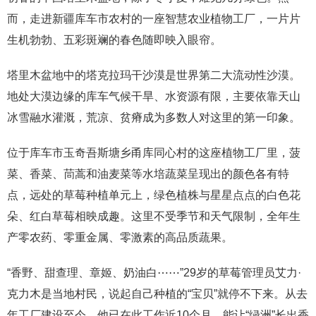
而，走进新疆库车市农村的一座智慧农业植物工厂，一片片
生机勃勃、五彩斑斓的春色随即映入眼帘。
塔里木盆地中的塔克拉玛干沙漠是世界第二大流动性沙漠。
地处大漠边缘的库车气候干旱、水资源有限，主要依靠天山
冰雪融水灌溉，荒凉、贫瘠成为多数人对这里的第一印象。
位于库车市玉奇吾斯塘乡甬库同心村的这座植物工厂里，菠
菜、香菜、茼蒿和油麦菜等水培蔬菜呈现出的颜色各有特
点，远处的草莓种植单元上，绿色植株与星星点点的白色花
朵、红白草莓相映成趣。这里不受季节和天气限制，全年生
产零农药、零重金属、零激素的高品质蔬果。
“香野、甜查理、章姬、奶油白⋯⋯”29岁的草莓管理员艾力·
克力木是当地村民，说起自己种植的“宝贝”就停不下来。从去
年工厂建设至今，他已在此工作近10个月。能让“绿洲”长出香