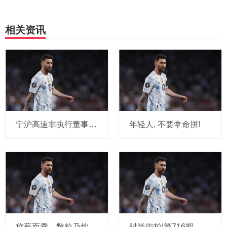
相关资讯
宁沪高速非执行董事杨建国离任, 年龄5
年轻人, 不要拿命拼!
称薪而爨，数粒乃炊：藏在古训里的理性
时尚街拍|第716期