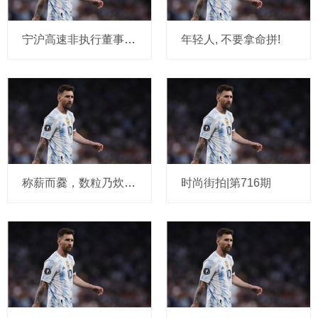
宁沪高速非执行董事杨建国离任, 年龄5
年轻人, 不要拿命拼!
称薪而爨，数粒乃炊：藏在古训里的理性
时尚街拍|第716期