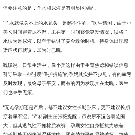
但要注意的是，羊水和尿液是有明显区别的。
“羊水就像关不上的水龙头，是憋不住的。”医生猜测，由于小
美长时间穿着尿不湿，未在第一时间察觉突发情况，误将羊
水认为是尿液，以至于错过了黄金救治时机，待身体出现感
染症状再就诊，却为时已晚。
魏璞说，日常生活中，像小美这样由于生育焦虑和错误信息
引导采取一些过度“保护措施”的孕妈其实并不少见，有的幸亏
及时发现，最终母子平安，而有的因为发现实在太晚，医生
们也束手无策。
“无论孕期还是产后，都不建议女性长期卧床，更不建议长期
穿着尿不湿。”产科副主任张薇提醒，虽说尿不湿包裹范围
大，但其透气性不如棉质衣裤，孕期女性自身抵抗力较差，
如长期处于闷热潮湿环境中，阴道菌群平衡易被破坏，致使